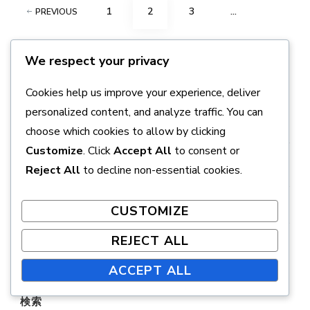
Posts
PAGE
PAGE
PAGE
1
2
3
…
PREVIOUS
pagination
PAGE
5
NEXT
We respect your privacy
Cookies help us improve your experience, deliver
personalized content, and analyze traffic. You can
リンク
choose which cookies to allow by clicking
Customize
. Click
Accept All
to consent or
コンテンツ
Reject All
to decline non-essential cookies.
お問い合わせ
CUSTOMIZE
REJECT ALL
私たちの物語
ACCEPT ALL
検索